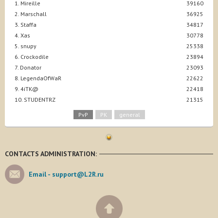
1. Mireille
39160
2. Marschall
36925
3. Staffa
34817
4. Xas
30778
5. snupy
25338
6. Crockodile
23894
7. Donator
23093
8. LegendaOfWaR
22622
9. 4iTK@
22418
10. STUDENTRZ
21315
PvP
PK
general
CONTACTS ADMINISTRATION:
Email -
support@L2R.ru