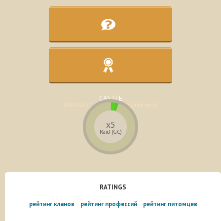
KNOWLEDGE BASE
Assistance in the development of the
character
CASTLE
Statistics of the lands of the game world
x5
Raid (GC)
RATINGS
рейтинг кланов
рейтинг профессий
рейтинг питомцев