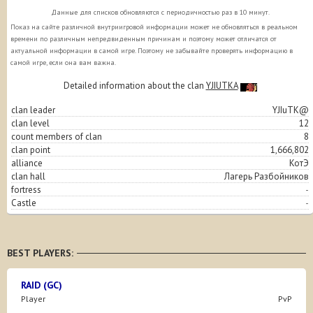
Данные для списков обновляются с периодичностью раз в 10 минут.
Показ на сайте различной внутриигровой информации может не обновляться в реальном
времени по различным непредвиденным причинам и поэтому может отличатся от
актуальной информации в самой игре. Поэтому не забывайте проверять информацию в
самой игре, если она вам важна.
Detailed information about the clan
YJIUTKA
clan leader
YJIuTK@
clan level
12
count members of clan
8
clan point
1,666,802
alliance
КотЭ
clan hall
Лагерь Разбойников
fortress
-
Castle
-
BEST PLAYERS:
RAID (GC)
Player
PvP