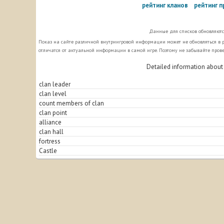
рейтинг кланов
рейтинг 
Данные для списков обновляются
Показ на сайте различной внутриигровой информации может не обновляться 
отличатся от актуальной информации в самой игре. Поэтому не забывайте пров
Detailed information about
clan leader
clan level
count members of clan
clan point
alliance
clan hall
fortress
Castle