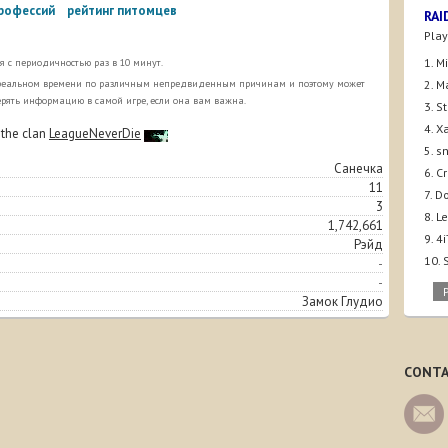
профессий
рейтинг питомцев
RAI
Play
1. M
 с периодичностью раз в 10 минут.
в реальном времени по различным непредвиденным причинам и поэтому может
2. M
ерять информацию в самой игре, если она вам важна.
3. S
4. X
 the clan
LeagueNeverDie
5. s
Санечка
6. C
11
7. D
3
8. 
1,742,661
9. 
Рэйд
10.
-
-
Замок Глудио
CONTA