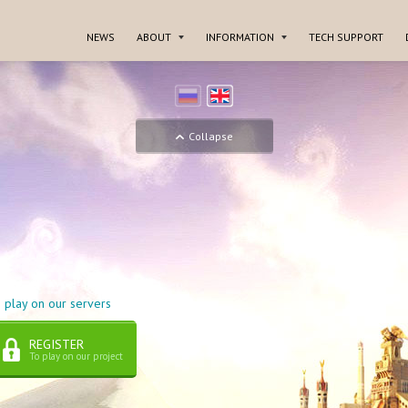
NEWS
ABOUT
INFORMATION
TECH SUPPORT
Collapse
 play on our servers
REGISTER
To play on our project