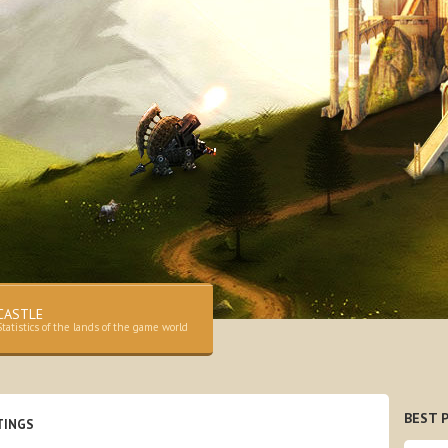
CASTLE
Statistics of the lands of the game world
BEST P
TINGS