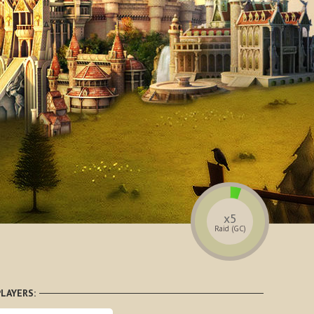
x5
Raid (GC)
LAYERS: