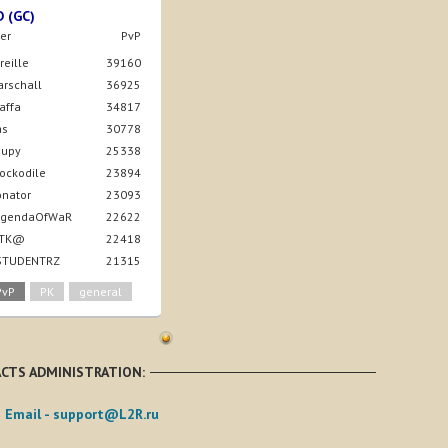
D (GC)
er
PvP
ireille
39160
arschall
36925
taffa
34817
as
30778
nupy
25338
rockodile
23894
onator
23093
LegendaOfWaR
22622
4iTK@
22418
 STUDENTRZ
21315
PvP
PK
general
CTS ADMINISTRATION:
Email -
support@L2R.ru