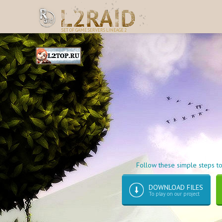
SET OF GAME SERVERS LINEAGE 2
Follow these simple steps to
DOWNLOAD FILES
To play on our project