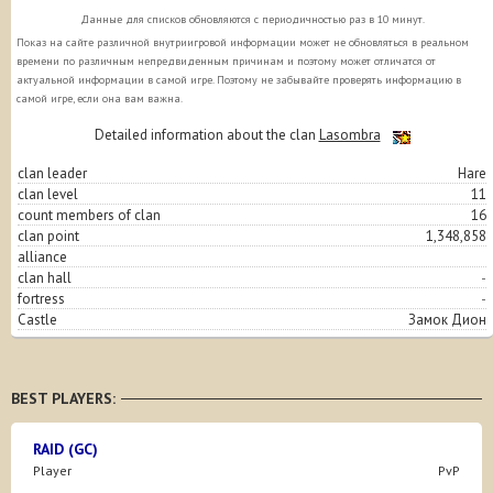
Данные для списков обновляются с периодичностью раз в 10 минут.
Показ на сайте различной внутриигровой информации может не обновляться в реальном
времени по различным непредвиденным причинам и поэтому может отличатся от
актуальной информации в самой игре. Поэтому не забывайте проверять информацию в
самой игре, если она вам важна.
Detailed information about the clan
Lasombra
clan leader
Hare
clan level
11
count members of clan
16
clan point
1,348,858
alliance
clan hall
-
fortress
-
Castle
Замок Дион
BEST PLAYERS:
RAID (GC)
Player
PvP