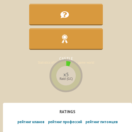
KNOWLEDGE BASE
Assistance in the development of the
character
CASTLE
Statistics of the lands of the game world
x5
Raid (GC)
RATINGS
рейтинг кланов
рейтинг профессий
рейтинг питомцев