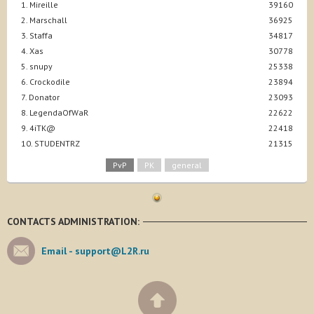
1. Mireille
39160
2. Marschall
36925
3. Staffa
34817
4. Xas
30778
5. snupy
25338
6. Crockodile
23894
7. Donator
23093
8. LegendaOfWaR
22622
9. 4iTK@
22418
10. STUDENTRZ
21315
PvP
PK
general
CONTACTS ADMINISTRATION:
Email -
support@L2R.ru