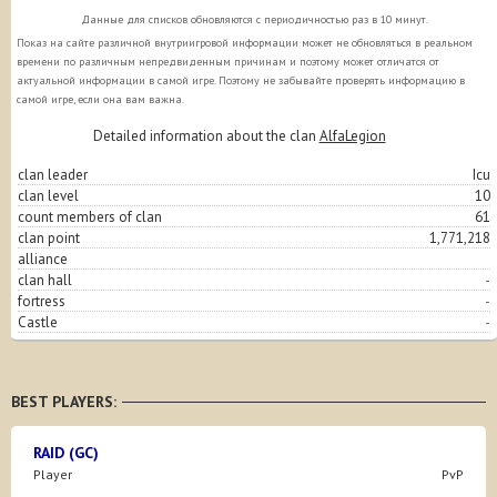
Данные для списков обновляются с периодичностью раз в 10 минут.
Показ на сайте различной внутриигровой информации может не обновляться в реальном
времени по различным непредвиденным причинам и поэтому может отличатся от
актуальной информации в самой игре. Поэтому не забывайте проверять информацию в
самой игре, если она вам важна.
Detailed information about the clan
AlfaLegion
clan leader
Icu
clan level
10
count members of clan
61
clan point
1,771,218
alliance
clan hall
-
fortress
-
Castle
-
BEST PLAYERS:
RAID (GC)
Player
PvP