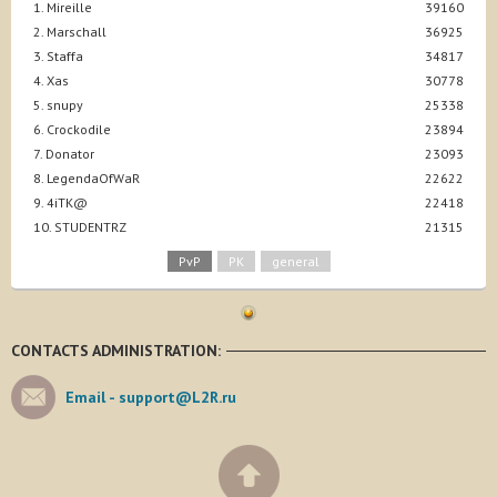
1. Mireille
39160
2. Marschall
36925
3. Staffa
34817
4. Xas
30778
5. snupy
25338
6. Crockodile
23894
7. Donator
23093
8. LegendaOfWaR
22622
9. 4iTK@
22418
10. STUDENTRZ
21315
PvP
PK
general
CONTACTS ADMINISTRATION:
Email -
support@L2R.ru