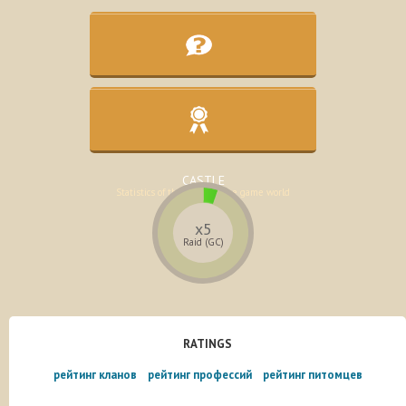
KNOWLEDGE BASE
Assistance in the development of the
character
CASTLE
Statistics of the lands of the game world
x5
Raid (GC)
RATINGS
рейтинг кланов
рейтинг профессий
рейтинг питомцев