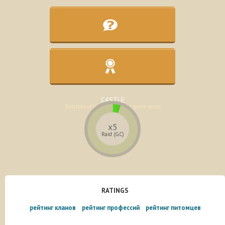
KNOWLEDGE BASE
Assistance in the development of the
character
CASTLE
Statistics of the lands of the game world
x5
Raid (GC)
RATINGS
рейтинг кланов
рейтинг профессий
рейтинг питомцев