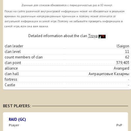
Данные для списков обновляются с периодичностью раз в 10 минут.
Показ на сайте различной внутриигровой информации может не обновляться в реальном
времени по различным непредвиденным причинам и поэтому может отличатся от
актуальной информации в самой игре. Поэтому не забывайте проверять информацию в
самой игре, если она вам важна.
Detailed information about the clan
Troya
clan leader
lSaigon
clan level
11
count members of clan
62
clan point
379,403
alliance
Avangard
clan hall
Антрацитовые Казармы
fortress
-
Castle
-
BEST PLAYERS:
RAID (GC)
Player
PvP