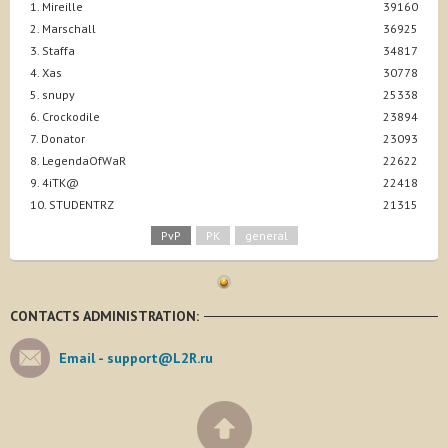
1. Mireille
39160
2. Marschall
36925
3. Staffa
34817
4. Xas
30778
5. snupy
25338
6. Crockodile
23894
7. Donator
23093
8. LegendaOfWaR
22622
9. 4iTK@
22418
10. STUDENTRZ
21315
PvP
PK
general
CONTACTS ADMINISTRATION:
Email -
support@L2R.ru