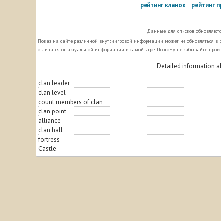
рейтинг кланов
рейтинг 
Данные для списков обновляются
Показ на сайте различной внутриигровой информации может не обновляться 
отличатся от актуальной информации в самой игре. Поэтому не забывайте пров
Detailed information a
clan leader
clan level
count members of clan
clan point
alliance
clan hall
fortress
Castle