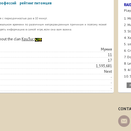
профессий
рейтинг питомцев
RAI
Play
1. M
 с периодичностью раз в 10 минут.
в реальном времени по различным непредвиденным причинам и поэтому может
2. M
ерять информацию в самой игре, если она вам важна.
3. S
4. X
bout the clan
Kpu3uc
5. s
Мумия
6. C
11
7. D
17
8. 
1,593,681
9. 
Next
10.
-
-
-
CONTA