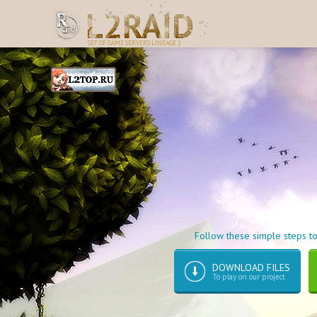
SET OF GAME SERVERS LINEAGE 2
Follow these simple steps to
DOWNLOAD FILES
To play on our project