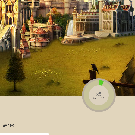
x5
Raid (GC)
LAYERS: