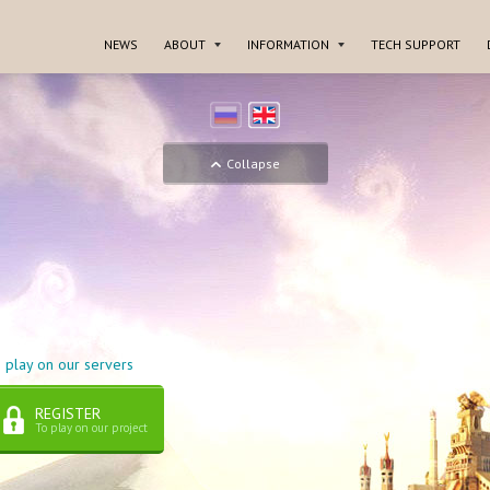
NEWS
ABOUT
INFORMATION
TECH SUPPORT
Collapse
 play on our servers
REGISTER
To play on our project