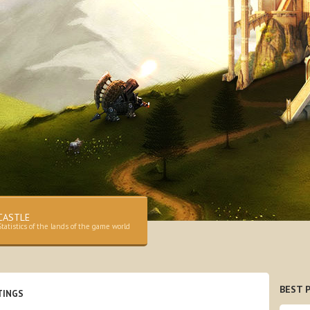
CASTLE
Statistics of the lands of the game world
BEST P
TINGS