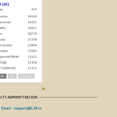
D (GC)
er
PvP
ireille
39160
arschall
36925
taffa
34817
as
30778
nupy
25338
rockodile
23894
onator
23093
LegendaOfWaR
22622
4iTK@
22418
 STUDENTRZ
21315
PvP
PK
general
CTS ADMINISTRATION:
Email -
support@L2R.ru