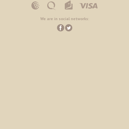
We are in social networks: