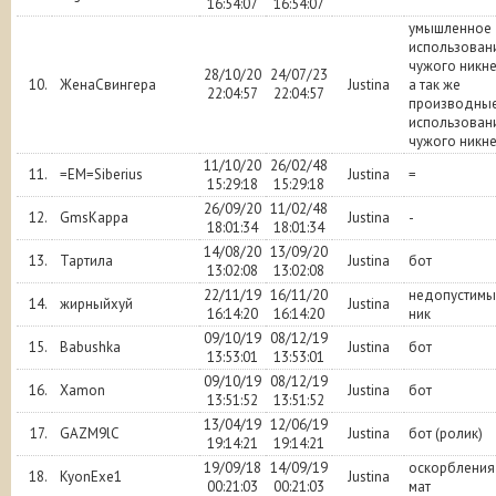
16:54:07
16:54:07
умышленное
использован
чужого никне
28/10/20
24/07/23
10.
ЖенаСвингера
Justina
а так же
22:04:57
22:04:57
производные
использован
чужого никне
11/10/20
26/02/48
11.
=EM=Siberius
Justina
=
15:29:18
15:29:18
26/09/20
11/02/48
12.
GmsKappa
Justina
-
18:01:34
18:01:34
14/08/20
13/09/20
13.
Тартила
Justina
бот
13:02:08
13:02:08
22/11/19
16/11/20
недопустимы
14.
жирныйхуй
Justina
16:14:20
16:14:20
ник
09/10/19
08/12/19
15.
Babushka
Justina
бот
13:53:01
13:53:01
09/10/19
08/12/19
16.
Xamon
Justina
бот
13:51:52
13:51:52
13/04/19
12/06/19
17.
GAZM9lC
Justina
бот (ролик)
19:14:21
19:14:21
19/09/18
14/09/19
оскорбления
18.
KyonExe1
Justina
00:21:03
00:21:03
мат