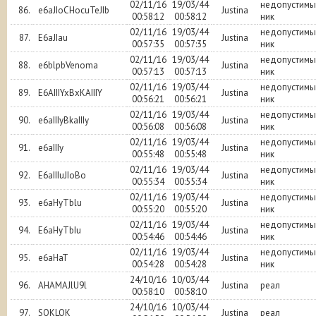
02/11/16
19/03/44
недопустимы
86.
e6aJIoCHocuTeJIb
Justina
00:58:12
00:58:12
ник
02/11/16
19/03/44
недопустимы
87.
E6aJIau
Justina
00:57:35
00:57:35
ник
02/11/16
19/03/44
недопустимы
88.
e6blpbVenoma
Justina
00:57:13
00:57:13
ник
02/11/16
19/03/44
недопустимы
89.
E6AIIIYxBxKAIIIY
Justina
00:56:21
00:56:21
ник
02/11/16
19/03/44
недопустимы
90.
e6aIIIyBkaIIIy
Justina
00:56:08
00:56:08
ник
02/11/16
19/03/44
недопустимы
91.
e6aIIIy
Justina
00:55:48
00:55:48
ник
02/11/16
19/03/44
недопустимы
92.
E6aIIIuJIoBo
Justina
00:55:34
00:55:34
ник
02/11/16
19/03/44
недопустимы
93.
e6aHyTblu
Justina
00:55:20
00:55:20
ник
02/11/16
19/03/44
недопустимы
94.
E6aHyTbIu
Justina
00:54:46
00:54:46
ник
02/11/16
19/03/44
недопустимы
95.
e6aHaT
Justina
00:54:28
00:54:28
ник
24/10/16
10/03/44
96.
AHAMAJlU9l
Justina
реал
00:58:10
00:58:10
24/10/16
10/03/44
97.
SOKLOK
Justina
реал