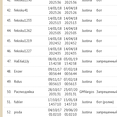
41.
fekisku1290
Justina
бот
20:25:36
20:25:36
14/01/18
14/04/18
42.
fekisku41
Justina
бот
20:25:26
20:25:26
14/01/18
14/04/18
43.
fekisku1233
Justina
бот
20:25:13
20:25:13
14/01/18
14/04/18
44.
fekisku1262
Justina
бот
20:25:05
20:25:05
14/01/18
14/04/18
45.
fekisku1219
Justina
бот
20:24:52
20:24:52
14/01/18
14/04/18
46.
fekisku1227
Justina
бот
20:24:35
20:24:35
08/01/18
03/01/19
47.
HaE6aLLIy
Justina
запрещенный
15:42:58
15:42:58
09/11/17
07/02/18
48.
Enzer
Justina
бот
00:56:44
00:56:44
09/11/17
07/02/18
49.
Ridus
Justina
бот
00:56:13
00:56:13
28/10/17
23/07/20
50.
Распиздяйка
GMVargos
Запрещенный
20:31:31
20:31:31
17/10/17
15/01/18
51.
fubler
Justina
бот (ролик)
14:57:10
14:57:10
04/10/17
29/06/20
52.
pisda
Justina
запрещенный
01:02:10
01:02:10