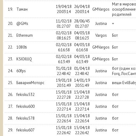
Мат в миров
19/04/18
26/04/18
19.
Таман
GMVargos
оскорбление
20:03:14
20:03:14
родителей
11/02/18
28/06/45
20.
@GMs
Justina
=
01:27:07
01:27:07
02/02/18
04/03/18
21.
Ethereum
Vargos
Бот
08:16:23
08:16:23
02/02/18
04/03/18
22.
1080ti
GMVargos
Бот
6:16:58
6:16:58
02/02/18
04/03/18
23.
KSIOIlllQ
GMVargos
Бот
6:13:49
6:13:49
31/01/18
01/04/18
бот (один хо
24.
60fps
Justina
22:48:42
22:48:42
Forq, ЛосСант
19/01/18
14/01/19
25.
БаварияМоторс
Justina
вещи EvilBab
20:51:49
20:51:49
15/01/18
15/04/18
26.
fekisku532
Justina
бот
22:27:28
22:27:28
15/01/18
15/04/18
27.
fekisku600
Justina
бот
22:27:14
22:27:14
15/01/18
15/04/18
28.
fekisku578
Justina
бот
22:26:54
22:26:54
15/01/18
15/04/18
29.
fekisku607
Justina
бот
22:26:42
22:26:42