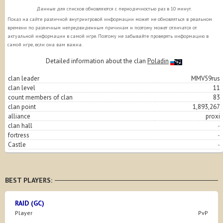
Данные для списков обновляются с периодичностью раз в 10 минут.
Показ на сайте различной внутриигровой информации может не обновляться в реальном
времени по различным непредвиденным причинам и поэтому может отличатся от
актуальной информации в самой игре. Поэтому не забывайте проверять информацию в
самой игре, если она вам важна.
Detailed information about the clan
Poladin
clan leader
MMV59rus
clan level
11
count members of clan
83
clan point
1,893,267
alliance
proxi
clan hall
-
fortress
-
Castle
-
BEST PLAYERS:
RAID (GC)
Player
PvP