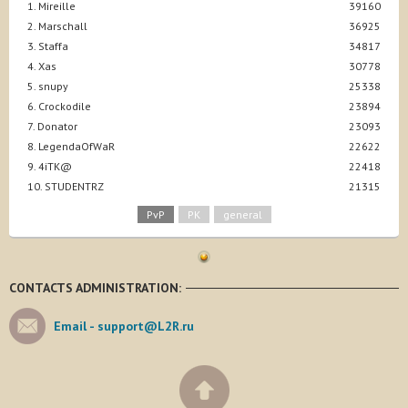
1. Mireille
39160
2. Marschall
36925
3. Staffa
34817
4. Xas
30778
5. snupy
25338
6. Crockodile
23894
7. Donator
23093
8. LegendaOfWaR
22622
9. 4iTK@
22418
10. STUDENTRZ
21315
PvP
PK
general
CONTACTS ADMINISTRATION:
Email -
support@L2R.ru