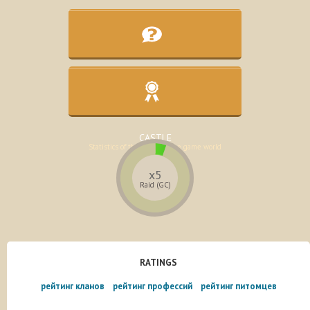
KNOWLEDGE BASE
Assistance in the development of the
character
CASTLE
Statistics of the lands of the game world
x5
Raid (GC)
RATINGS
рейтинг кланов
рейтинг профессий
рейтинг питомцев