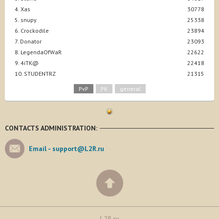
4. Xas
30778
5. snupy
25338
6. Crockodile
23894
7. Donator
23093
8. LegendaOfWaR
22622
9. 4iTK@
22418
10. STUDENTRZ
21315
PvP
PK
general
CONTACTS ADMINISTRATION:
Email -
support@L2R.ru
L2R.ru