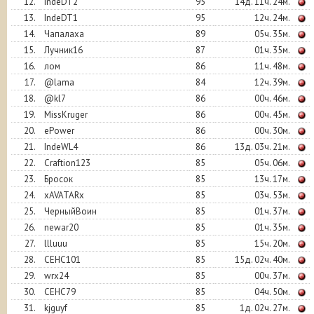
12.
IndeDT2
95
14д. 11ч. 24м.
13.
IndeDT1
95
12ч. 24м.
14.
Чапалаха
89
05ч. 35м.
15.
Лучник16
87
01ч. 35м.
16.
лом
86
11ч. 48м.
17.
@lama
84
12ч. 39м.
18.
@kl7
86
00ч. 46м.
19.
MissKruger
86
00ч. 45м.
20.
ePower
86
00ч. 30м.
21.
IndeWL4
86
13д. 03ч. 21м.
22.
Craftion123
85
05ч. 06м.
23.
Бросок
85
13ч. 17м.
24.
xAVATARx
85
03ч. 53м.
25.
ЧерныйВоин
85
01ч. 37м.
26.
newar20
85
01ч. 35м.
27.
llluuu
85
15ч. 20м.
28.
СЕНС101
85
15д. 02ч. 40м.
29.
wrx24
85
00ч. 37м.
30.
СЕНС79
85
04ч. 50м.
31.
kjguyf
85
1д. 02ч. 27м.