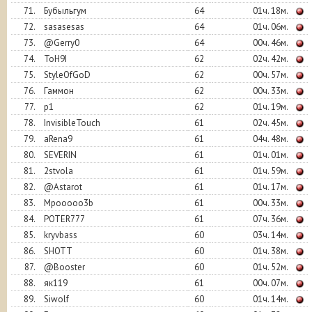
71.
Бубыльгум
64
01ч. 18м.
72.
sasasesas
64
01ч. 06м.
73.
@Gerry0
64
00ч. 46м.
74.
ToH9I
62
02ч. 42м.
75.
StyleOfGoD
62
00ч. 57м.
76.
Гаммон
62
00ч. 33м.
77.
р1
62
01ч. 19м.
78.
InvisibleTouch
61
02ч. 45м.
79.
aRena9
61
04ч. 48м.
80.
SEVERIN
61
01ч. 01м.
81.
2stvola
61
01ч. 59м.
82.
@Astarot
61
01ч. 17м.
83.
Mpooooo3b
61
00ч. 33м.
84.
POTER777
61
07ч. 36м.
85.
kryvbass
60
03ч. 14м.
86.
SHOTT
60
01ч. 38м.
87.
@Booster
60
01ч. 52м.
88.
як119
61
00ч. 07м.
89.
Siwolf
60
01ч. 14м.