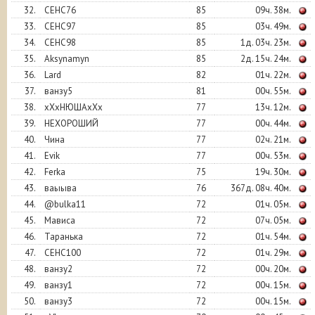
32.
СЕНС76
85
09ч. 38м.
33.
СЕНС97
85
03ч. 49м.
34.
СЕНС98
85
1д. 03ч. 23м.
35.
Aksynamyn
85
2д. 15ч. 24м.
36.
Lard
82
01ч. 22м.
37.
ванзу5
81
00ч. 55м.
38.
хХхНЮШАхХх
77
13ч. 12м.
39.
НЕХОРОШИЙ
77
00ч. 44м.
40.
Чина
77
02ч. 21м.
41.
Evik
77
00ч. 53м.
42.
Ferka
75
19ч. 30м.
43.
ваыыва
76
367д. 08ч. 40м.
44.
@bulka11
72
01ч. 05м.
45.
Мависа
72
07ч. 05м.
46.
Таранька
72
01ч. 54м.
47.
СЕНС100
72
01ч. 29м.
48.
ванзу2
72
00ч. 20м.
49.
ванзу1
72
00ч. 15м.
50.
ванзу3
72
00ч. 15м.