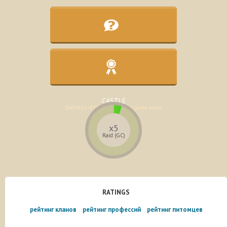
KNOWLEDGE BASE
Assistance in the development of the
character
CASTLE
Statistics of the lands of the game world
x5
Raid (GC)
RATINGS
рейтинг кланов
рейтинг профессий
рейтинг питомцев