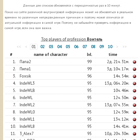
Данные для списков обновляются с периодичностью раз в 10 минут.
Показ на сайте различной внутриигровой информации может не обновляться в реальном
времени по различным непредвиденным причинам и поэтому может отличатся от
актуальной информации в самой игре. Поэтому не забывайте проверять информацию в
самой игре, если она вам важна.
Top players of profession
Воитель
<<
<
01
02
03
04
05
06
07
08
09
10
>
>>
#
name of character
lvl.
time
1.
Папа2
99
2д. 21ч. 31м.
2.
Пипа1
99
3д. 10ч. 17м.
3.
Foxsik
96
14ч. 54м.
4.
IndeWL3
95
13д. 06ч. 20м.
5.
IndeWLB
95
10ч. 46м.
6.
IndeWL
95
12ч. 50м.
7.
IndeWL2
95
13д. 07ч. 35м.
8.
IndeWL0
95
12ч. 59м.
9.
IndeWL1
95
13ч. 12м.
10.
IndeWL8
95
14ч. 41м.
11.
3_Alex7
95
10д. 20ч. 30м.