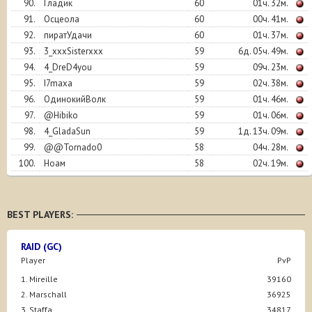
90.
Гладик
60
01ч. 32м.
91.
Осцеола
60
00ч. 41м.
92.
пиратУдачи
60
01ч. 37м.
93.
3_xxxSisterxxx
59
6д. 05ч. 49м.
94.
4_DreD4you
59
09ч. 23м.
95.
I7maxa
59
02ч. 38м.
96.
ОдинокийВолк
59
01ч. 46м.
97.
@Hibiko
59
01ч. 06м.
98.
4_GladaSun
59
1д. 13ч. 09м.
99.
@@Tornado0
58
04ч. 28м.
100.
Ноам
58
02ч. 19м.
BEST PLAYERS:
RAID (GC)
Player
PvP
1. Mireille
39160
2. Marschall
36925
3. Staffa
34817