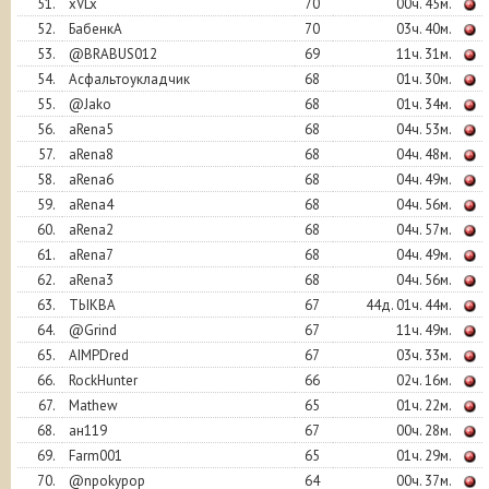
51.
xVLx
70
00ч. 45м.
52.
БабенкА
70
03ч. 40м.
53.
@BRABUS012
69
11ч. 31м.
54.
Асфальтоукладчик
68
01ч. 30м.
55.
@Jako
68
01ч. 34м.
56.
aRena5
68
04ч. 53м.
57.
aRena8
68
04ч. 48м.
58.
aRena6
68
04ч. 49м.
59.
aRena4
68
04ч. 56м.
60.
aRena2
68
04ч. 57м.
61.
aRena7
68
04ч. 49м.
62.
aRena3
68
04ч. 56м.
63.
ТЫКВА
67
44д. 01ч. 44м.
64.
@Grind
67
11ч. 49м.
65.
AIMPDred
67
03ч. 33м.
66.
RockHunter
66
02ч. 16м.
67.
Mathew
65
01ч. 22м.
68.
ан119
67
00ч. 28м.
69.
Farm001
65
01ч. 29м.
70.
@npokypop
64
00ч. 37м.