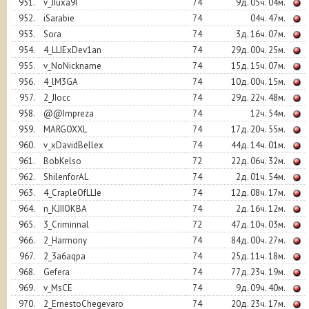
951.
v_JIuxa9I
74
9д. 05ч. 04м.
952.
iSarabie
74
04ч. 47м.
953.
Sora
74
3д. 16ч. 07м.
954.
4_LLIExDev1an
74
29д. 00ч. 25м.
955.
v_NoNickname
74
15д. 15ч. 07м.
956.
4_lM3GA
74
10д. 00ч. 15м.
957.
2_JIocc
74
29д. 22ч. 48м.
958.
@@Impreza
74
12ч. 54м.
959.
MARGOXXL
74
17д. 20ч. 55м.
960.
v_xDavidBellex
74
44д. 14ч. 01м.
961.
BobKelso
72
22д. 06ч. 32м.
962.
ShilenforAL
74
2д. 01ч. 54м.
963.
4_CrapleOfLLIe
74
12д. 08ч. 17м.
964.
n_KJIIOKBA
74
2д. 16ч. 12м.
965.
3_Criminnal
72
47д. 10ч. 03м.
966.
2_Harmony
74
84д. 00ч. 27м.
967.
2_3a6aqpa
74
25д. 11ч. 18м.
968.
Gefera
74
77д. 23ч. 19м.
969.
v_MsCE
74
9д. 09ч. 40м.
970.
2_ErnestoChegevaro
74
20д. 23ч. 17м.