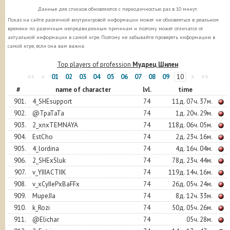
Данные для списков обновляются с периодичностью раз в 10 минут.
Показ на сайте различной внутриигровой информации может не обновляться в реальном
времени по различным непредвиденным причинам и поэтому может отличатся от
актуальной информации в самой игре. Поэтому не забывайте проверять информацию в
самой игре, если она вам важна.
Top players of profession
Мудрец Шилен
<<
<
01
02
03
04
05
06
07
08
09
10
>
>>
#
name of character
lvl.
time
901.
4_SHEsupport
74
11д. 07ч. 37м.
902.
@TpaTaTa
74
1д. 20ч. 29м.
903.
2_xnxTEMNAYA
74
118д. 06ч. 05м.
904.
EstCho
74
2д. 23ч. 16м.
905.
4_lordina
74
4д. 16ч. 04м.
906.
2_SHExSluk
74
78д. 23ч. 44м.
907.
v_YIIIACTIIK
74
119д. 14ч. 16м.
908.
v_xCyIIePxBaFFx
74
26д. 05ч. 24м.
909.
MupeJIa
74
8д. 12ч. 33м.
910.
k_Rozi
74
50д. 05ч. 26м.
911.
@Elichar
74
05ч. 28м.