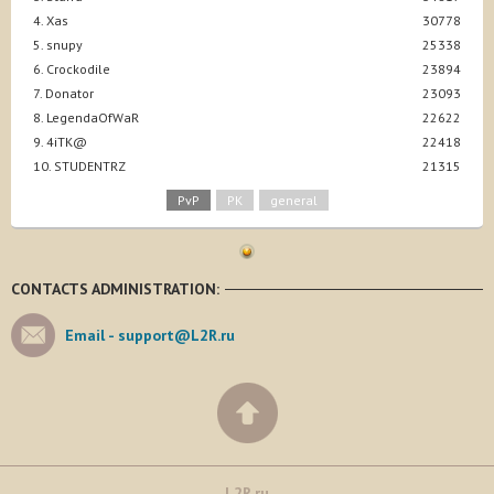
4. Xas
30778
5. snupy
25338
6. Crockodile
23894
7. Donator
23093
8. LegendaOfWaR
22622
9. 4iTK@
22418
10. STUDENTRZ
21315
PvP
PK
general
CONTACTS ADMINISTRATION:
Email -
support@L2R.ru
L2R.ru