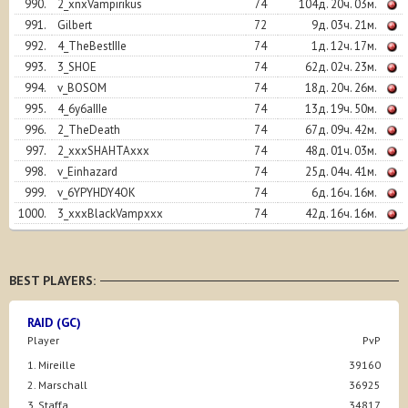
990.
2_xnxVampirikus
74
104д. 20ч. 03м.
991.
Gilbert
72
9д. 03ч. 21м.
992.
4_TheBestIIIe
74
1д. 12ч. 17м.
993.
3_SHOE
74
62д. 02ч. 23м.
994.
v_BOSOM
74
18д. 20ч. 26м.
995.
4_6y6aIIIe
74
13д. 19ч. 50м.
996.
2_TheDeath
74
67д. 09ч. 42м.
997.
2_xxxSHAHTAxxx
74
48д. 01ч. 03м.
998.
v_Einhazard
74
25д. 04ч. 41м.
999.
v_6YPYHDY4OK
74
6д. 16ч. 16м.
1000.
3_xxxBlackVampxxx
74
42д. 16ч. 16м.
BEST PLAYERS:
RAID (GC)
Player
PvP
1. Mireille
39160
2. Marschall
36925
3. Staffa
34817