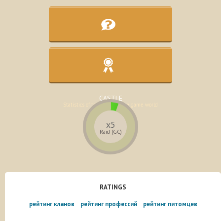
KNOWLEDGE BASE
Assistance in the development of the
character
CASTLE
Statistics of the lands of the game world
x5
Raid (GC)
RATINGS
рейтинг кланов
рейтинг профессий
рейтинг питомцев