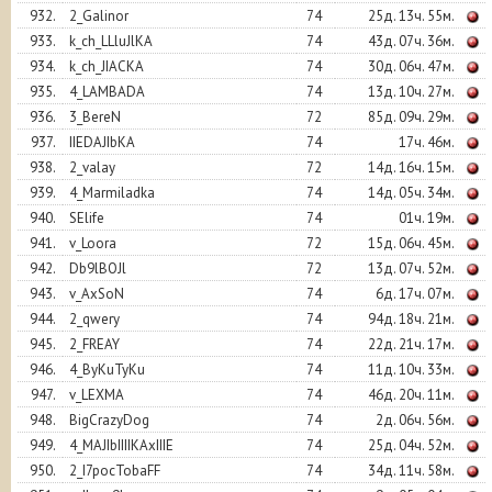
932.
2_Galinor
74
25д. 13ч. 55м.
933.
k_ch_LLluJlKA
74
43д. 07ч. 36м.
934.
k_ch_JIACKA
74
30д. 06ч. 47м.
935.
4_LAMBADA
74
13д. 10ч. 27м.
936.
3_BereN
72
85д. 09ч. 29м.
937.
IIEDAJIbKA
74
17ч. 46м.
938.
2_valay
72
14д. 16ч. 15м.
939.
4_Marmiladka
74
14д. 05ч. 34м.
940.
SElife
74
01ч. 19м.
941.
v_Loora
72
15д. 06ч. 45м.
942.
Db9lBOJl
72
13д. 07ч. 52м.
943.
v_AxSoN
74
6д. 17ч. 07м.
944.
2_qwery
74
94д. 18ч. 21м.
945.
2_FREAY
74
22д. 21ч. 17м.
946.
4_ByKuTyKu
74
11д. 10ч. 33м.
947.
v_LEXMA
74
46д. 20ч. 11м.
948.
BigCrazyDog
74
2д. 06ч. 56м.
949.
4_MAJIbIIIIKAxIIIE
74
25д. 04ч. 52м.
950.
2_I7pocTobaFF
74
34д. 11ч. 58м.