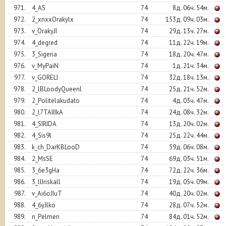
971.
4_AS
74
8д. 06ч. 54м.
972.
2_xnxxOrakylx
74
153д. 09ч. 03м.
973.
v_OrakyJI
74
29д. 13ч. 27м.
974.
4_degred
74
11д. 22ч. 19м.
975.
3_Sigeria
74
18д. 20ч. 47м.
976.
v_MyPaiN
74
1д. 21ч. 34м.
977.
v_GORELI
74
32д. 18ч. 13м.
978.
2_lBLoodyQueenl
74
25д. 21ч. 52м.
979.
2_Politelakudato
74
4д. 03ч. 47м.
980.
2_l7TAIIIkA
74
24д. 08ч. 32м.
981.
4_SIRIDA
74
13д. 20ч. 02м.
982.
4_Sis9l
74
25д. 22ч. 44м.
983.
k_ch_DarKBLooD
74
59д. 06ч. 08м.
984.
2_MsSE
74
69д. 03ч. 51м.
985.
3_6e3gHa
74
72д. 22ч. 36м.
986.
3_llIriskall
74
19д. 05ч. 09м.
987.
v_Ai6oJIuT
74
40д. 20ч. 02м.
988.
4_6yJlko
74
28д. 07ч. 52м.
989.
n_Pelmen
74
84д. 01ч. 52м.