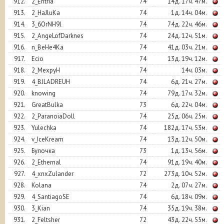
912.
2_Entria
74
14д. 17ч. 47м.
913.
2_HaJluKa
74
1д. 14ч. 04м.
914.
3_6OrNH9l
74
74д. 22ч. 46м.
915.
2_AngeLofDarknes
74
24д. 12ч. 51м.
916.
n_BeHe4Ka
74
41д. 03ч. 21м.
917.
Ecio
74
13д. 19ч. 12м.
918.
2_MexpyH
74
14ч. 03м.
919.
4_BJLADREUH
74
6д. 21ч. 27м.
920.
knowing
74
79д. 17ч. 32м.
921.
GreatBulka
73
6д. 22ч. 04м.
922.
2_ParanoiaDoll
74
25д. 06ч. 25м.
923.
Yulechka
74
182д. 17ч. 53м.
924.
v_IceKream
74
13д. 12ч. 50м.
925.
Булочка
73
1д. 13ч. 56м.
926.
2_Ethernal
74
91д. 19ч. 40м.
927.
4_xnxZulander
72
273д. 10ч. 52м.
928.
Kolana
74
2д. 07ч. 27м.
929.
4_SantiagoSE
74
6д. 18ч. 09м.
930.
3_Kian
74
35д. 19ч. 38м.
931.
2_Feltsher
72
43д. 22ч. 55м.