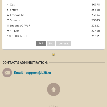
4. Xas
30778
5. snupy
25338
6. Crockodile
23894
7. Donator
23093
8. LegendaOfWaR
22622
9. 4iTK@
22418
10. STUDENTRZ
21315
PvP
PK
general
CONTACTS ADMINISTRATION:
Email -
support@L2R.ru
L2R.ru