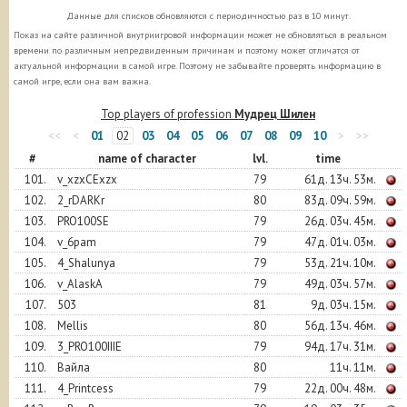
Данные для списков обновляются с периодичностью раз в 10 минут.
Показ на сайте различной внутриигровой информации может не обновляться в реальном
времени по различным непредвиденным причинам и поэтому может отличатся от
актуальной информации в самой игре. Поэтому не забывайте проверять информацию в
самой игре, если она вам важна.
Top players of profession
Мудрец Шилен
<<
<
01
02
03
04
05
06
07
08
09
10
>
>>
#
name of character
lvl.
time
101.
v_xzxCExzx
79
61д. 13ч. 53м.
102.
2_rDARKr
80
83д. 09ч. 59м.
103.
PRO100SE
79
26д. 03ч. 45м.
104.
v_6pam
79
47д. 01ч. 03м.
105.
4_Shalunya
79
53д. 21ч. 10м.
106.
v_AlaskA
79
49д. 03ч. 57м.
107.
503
81
9д. 03ч. 15м.
108.
Mellis
80
56д. 13ч. 46м.
109.
3_PRO100IIIE
79
94д. 17ч. 31м.
110.
Вайла
80
11ч. 11м.
111.
4_Printcess
79
22д. 00ч. 48м.