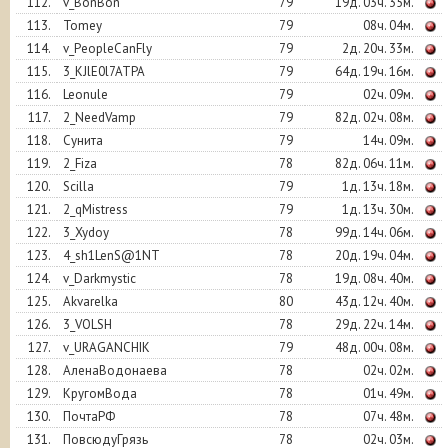
112.
v_BonBon
79
19д. 03ч. 35м.
113.
Tomey
79
08ч. 04м.
114.
v_PeopleCanFly
79
2д. 20ч. 33м.
115.
3_KJlE0l7ATPA
79
64д. 19ч. 16м.
116.
Leonule
79
02ч. 09м.
117.
2_NeedVamp
79
82д. 02ч. 08м.
118.
Сунита
79
14ч. 09м.
119.
2_Fiza
78
82д. 06ч. 11м.
120.
Scilla
79
1д. 13ч. 18м.
121.
2_qMistress
79
1д. 13ч. 30м.
122.
3_Xydoy
78
99д. 14ч. 06м.
123.
4_sh1LenS@1NT
78
20д. 19ч. 04м.
124.
v_Darkmystic
78
19д. 08ч. 40м.
125.
Akvarelka
80
43д. 12ч. 40м.
126.
3_VOLSH
78
29д. 22ч. 14м.
127.
v_URAGANCHIK
79
48д. 00ч. 08м.
128.
АленаВодонаева
78
02ч. 02м.
129.
КругомВода
78
01ч. 49м.
130.
ПочтаРФ
78
07ч. 48м.
131.
ПовсюдуГрязь
78
02ч. 03м.