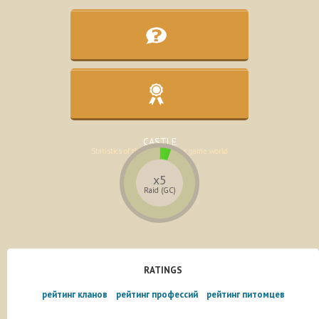
KNOWLEDGE BASE
Assistance in the development of the
character
CASTLE
Statistics of the lands of the game world
x5
Raid (GC)
RATINGS
рейтинг кланов
рейтинг профессий
рейтинг питомцев