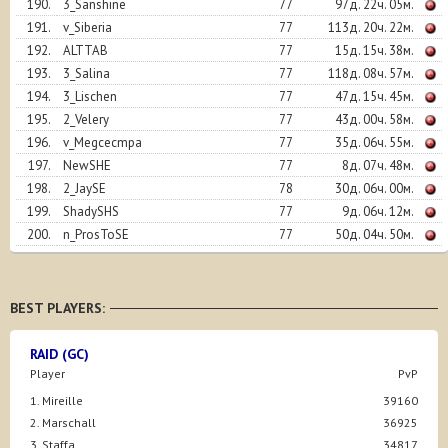
190.
3_Sanshine
77
97д. 22ч. 05м.
191.
v_Siberia
77
113д. 20ч. 22м.
192.
ALTTAB
77
15д. 15ч. 38м.
193.
3_Salina
77
118д. 08ч. 57м.
194.
3_Lischen
77
47д. 15ч. 45м.
195.
2_Velery
77
43д. 00ч. 58м.
196.
v_Megcecmpa
77
35д. 06ч. 55м.
197.
NewSHE
77
8д. 07ч. 48м.
198.
2_JaySE
78
30д. 06ч. 00м.
199.
ShadySHS
77
9д. 06ч. 12м.
200.
n_ProsToSE
77
50д. 04ч. 50м.
BEST PLAYERS:
RAID (GC)
Player
PvP
1. Mireille
39160
2. Marschall
36925
3. Staffa
34817