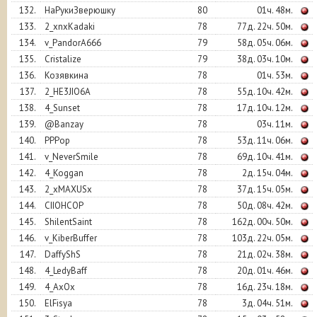
132.
НаРукиЗверюшку
80
01ч. 48м.
133.
2_xnxKadaki
78
77д. 22ч. 50м.
134.
v_PandorA666
79
58д. 05ч. 06м.
135.
Cristalize
79
38д. 03ч. 10м.
136.
Козявкина
78
01ч. 53м.
137.
2_HE3JIO6A
78
55д. 10ч. 42м.
138.
4_Sunset
78
17д. 10ч. 12м.
139.
@Banzay
78
03ч. 11м.
140.
PPPop
78
53д. 11ч. 06м.
141.
v_NeverSmile
78
69д. 10ч. 41м.
142.
4_Koggan
78
2д. 15ч. 04м.
143.
2_xMAXUSx
78
37д. 15ч. 05м.
144.
CIIOHCOP
78
50д. 08ч. 42м.
145.
ShilentSaint
78
162д. 00ч. 50м.
146.
v_KiberBuffer
78
103д. 22ч. 05м.
147.
DaffyShS
78
21д. 02ч. 38м.
148.
4_LedyBaff
78
20д. 01ч. 46м.
149.
4_AxOx
78
16д. 23ч. 18м.
150.
ElFisya
78
3д. 04ч. 51м.