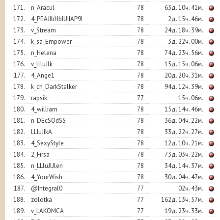
171.
n_Aracul
78
63д. 10ч. 41м.
172.
4_PEAJIbHbIUIIAP9I
78
2д. 15ч. 46м.
173.
v_Stream
78
24д. 18ч. 39м.
174.
k_sa_Empower
78
3д. 22ч. 00м.
175.
n_Helena
78
74д. 23ч. 56м.
176.
v_llluJlk
78
15д. 15ч. 06м.
177.
4_Ange1
78
20д. 20ч. 31м.
178.
k_ch_DarkStalker
78
94д. 12ч. 39м.
179.
rapsik
77
15ч. 06м.
180.
4_william
78
15д. 14ч. 46м.
181.
n_DEcSOdSS
78
36д. 04ч. 22м.
182.
LLIuJIkA
78
33д. 22ч. 27м.
183.
4_SexyStyle
78
12д. 10ч. 21м.
184.
2_Firsa
78
73д. 03ч. 22м.
185.
n_LLluJlJlen
78
34д. 14ч. 37м.
186.
4_YourWish
78
30д. 04ч. 47м.
187.
@Integral0
77
02ч. 43м.
188.
zolotka
77
162д. 13ч. 57м.
189.
v_LAKOMCA
77
19д. 23ч. 33м.