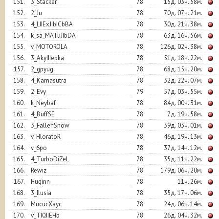
151.
3_Stacker
78
15д. 03ч. 58м.
152.
2_Ju
78
70д. 07ч. 21м.
153.
4_LIIExJIbICbBA
78
30д. 21ч. 38м.
154.
k_sa_MATuJIbDA
78
63д. 16ч. 56м.
155.
v_MOTOROLA
78
126д. 02ч. 38м.
156.
3_AkyIIIepka
78
51д. 18ч. 22м.
157.
2_gpyug
78
68д. 15ч. 20м.
158.
4_Kamasutra
78
32д. 22ч. 07м.
159.
2_Evy
79
57д. 03ч. 55м.
160.
k_Neybaf
78
84д. 00ч. 31м.
161.
4_BuffSE
78
7д. 19ч. 58м.
162.
3_FallenSnow
78
39д. 03ч. 01м.
163.
v_HloratoR
78
46д. 19ч. 13м.
164.
v_6po
78
37д. 14ч. 12м.
165.
4_TurboDiZeL
78
35д. 11ч. 22м.
166.
Rewiz
78
179д. 06ч. 20м.
167.
Huginn
78
11ч. 26м.
168.
3_Ilusia
78
35д. 17ч. 06м.
169.
MucucXayc
78
24д. 06ч. 14м.
170.
v_TI0JIEHb
78
26д. 04ч. 32м.